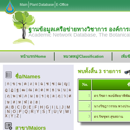
Main
Plant Database
E-Office
ฐานข้อมูลเครือข่ายทางวิชาการ องค์ก
Academic Network Database, The Botanical
หน้าแรก/Home
หมวดหมู่/Classification
เพิ่ม
พบทั้งสิ้น 3 รายการ
ชื่อ/Names
|
ก
|
ข
|
ฃ
|
ค
|
ง
|
จ
|
ฉ
|
ช
|
ซ
|
ฌ
|
ญ
|
No.
ช
ฎ
|
ฏ
|
ฐ
|
ฒ
|
ณ
|
ด
|
ต
|
ท
|
ธ
|
น
|
บ
|
ผ
1
|
ฦ
|
พ
|
ฟ
|
ภ
|
ม
|
ย
|
ร
|
ฤ
|
ล
|
ฦ
|
ว
|
ศ
ดร.รัชดา พงษ์สัตยาพิพั
|
ษ
|
ส
|
ห
|
ฬ
|
อ
|
ฮ
|
2
นางรัชฎาวรรณ พวงประ
|
A
|
B
|
C
|
D
|
E
|
F
|
H
|
G
|
I
|
L
|
J
|
M
|
N
|
O
|
P
|
Q
|
R
|
Y
|
S
|
T
|
U
|
V
|
W
|
X
|
Y
|
Z
|
3
ดร.รัชชุพร สุขสถาน
สาขา/Majors