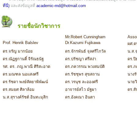
ที่นี่)
และส่งข้อมูลที่
academic-rnd@hotmail.com
รายชื่อนักวิชาการ
Mr.Robert Cunningham
Assoc
Prof. Henrik Balslev
Dr.Kazumi Fujikawa
ผศ.ด
ดร.จรัญ มากน้อย
ดร.จักรพันธ์ จุลศรีไกวัล
น.ส.จ
ดร.ณัฏฐกานติ์ จิรัณธนัฐ
ดร.ปรัชญา ศรีสง่า
ดร.ป
รศ. ดร. ภญ.พาณี ศิริสะอาด
ดร.ภควรรณ พวงสมบัติ
ดร.ภ
ดร.มณฑล นอแสงศรี
ดร.รัชชุพร สุขสถาน
นางร
ดร.รัชดา พงษ์สัตยาพิพัฒน์
ดร.วรนุช ละอองศรี
นายวิ
ดร.สมยศ ศิลาล้อม
อาจารย์สไว มัฐผา
ดร.สั
น.ส.สุรางค์รัชต์ อินทะมุสิก
ดร.อังคณา อินตา