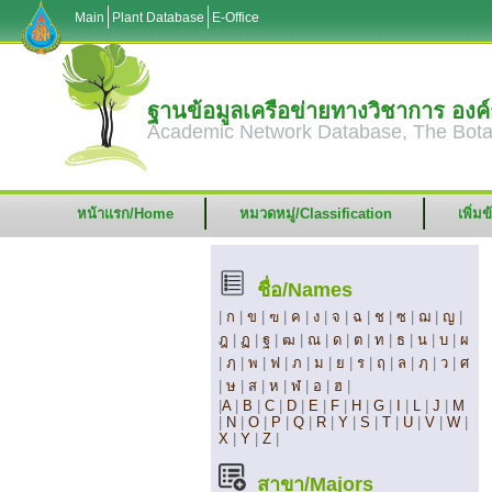
Main
Plant Database
E-Office
ฐานข้อมูลเครือข่ายทางวิชาการ อง
Academic Network Database, The Bota
หน้าแรก/Home
หมวดหมู่/Classification
เพิ่ม
ชื่อ/Names
|
ก
|
ข
|
ฃ
|
ค
|
ง
|
จ
|
ฉ
|
ช
|
ซ
|
ฌ
|
ญ
|
ฎ
|
ฏ
|
ฐ
|
ฒ
|
ณ
|
ด
|
ต
|
ท
|
ธ
|
น
|
บ
|
ผ
|
ฦ
|
พ
|
ฟ
|
ภ
|
ม
|
ย
|
ร
|
ฤ
|
ล
|
ฦ
|
ว
|
ศ
|
ษ
|
ส
|
ห
|
ฬ
|
อ
|
ฮ
|
|
A
|
B
|
C
|
D
|
E
|
F
|
H
|
G
|
I
|
L
|
J
|
M
|
N
|
O
|
P
|
Q
|
R
|
Y
|
S
|
T
|
U
|
V
|
W
|
X
|
Y
|
Z
|
สาขา/Majors