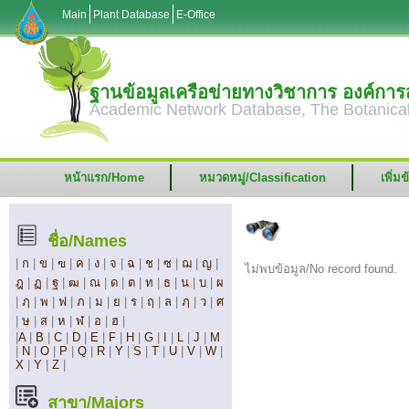
Main
Plant Database
E-Office
ฐานข้อมูลเครือข่ายทางวิชาการ องค์ก
Academic Network Database, The Botanical
หน้าแรก/Home
หมวดหมู่/Classification
เพิ่ม
ชื่อ/Names
|
ก
|
ข
|
ฃ
|
ค
|
ง
|
จ
|
ฉ
|
ช
|
ซ
|
ฌ
|
ญ
|
ไม่พบข้อมูล/No record found.
ฎ
|
ฏ
|
ฐ
|
ฒ
|
ณ
|
ด
|
ต
|
ท
|
ธ
|
น
|
บ
|
ผ
|
ฦ
|
พ
|
ฟ
|
ภ
|
ม
|
ย
|
ร
|
ฤ
|
ล
|
ฦ
|
ว
|
ศ
|
ษ
|
ส
|
ห
|
ฬ
|
อ
|
ฮ
|
|
A
|
B
|
C
|
D
|
E
|
F
|
H
|
G
|
I
|
L
|
J
|
M
|
N
|
O
|
P
|
Q
|
R
|
Y
|
S
|
T
|
U
|
V
|
W
|
X
|
Y
|
Z
|
สาขา/Majors