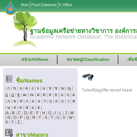
Main
Plant Database
E-Office
ฐานข้อมูลเครือข่ายทางวิชาการ องค์ก
Academic Network Database, The Botanical
หน้าแรก/Home
หมวดหมู่/Classification
เพิ่ม
ชื่อ/Names
|
ก
|
ข
|
ฃ
|
ค
|
ง
|
จ
|
ฉ
|
ช
|
ซ
|
ฌ
|
ญ
|
ไม่พบข้อมูล/No record found.
ฎ
|
ฏ
|
ฐ
|
ฒ
|
ณ
|
ด
|
ต
|
ท
|
ธ
|
น
|
บ
|
ผ
|
ฦ
|
พ
|
ฟ
|
ภ
|
ม
|
ย
|
ร
|
ฤ
|
ล
|
ฦ
|
ว
|
ศ
|
ษ
|
ส
|
ห
|
ฬ
|
อ
|
ฮ
|
|
A
|
B
|
C
|
D
|
E
|
F
|
H
|
G
|
I
|
L
|
J
|
M
|
N
|
O
|
P
|
Q
|
R
|
Y
|
S
|
T
|
U
|
V
|
W
|
X
|
Y
|
Z
|
สาขา/Majors